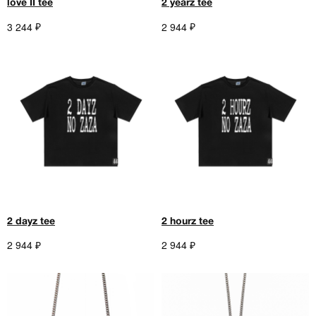
love II tee
2 yearz tee
₽
₽
3 244
2 944
2 dayz tee
2 hourz tee
₽
₽
2 944
2 944