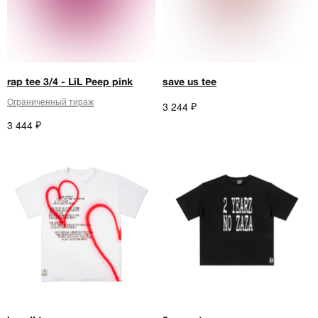
rap tee 3/4 - LiL Peep pink
save us tee
Ограниченный тираж
₽
3 244
₽
3 444