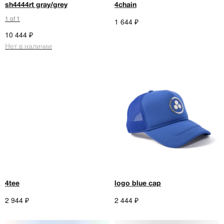
sh4444rt gray/grey
4chain
1 of 1
₽
1 644
₽
10 444
Нет в наличии
4tee
logo blue cap
₽
₽
2 944
2 444