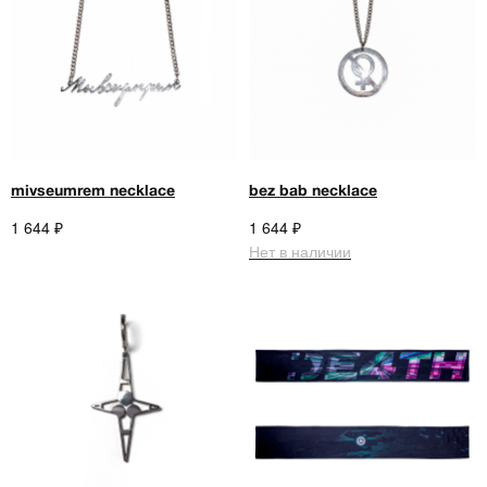
mivseumrem necklace
bez bab necklace
₽
₽
1 644
1 644
Нет в наличии