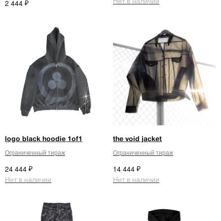
Нет в наличии
₽
2 444
ДРУГИЕ АРТИСТЫ
(14)
смотреть все
logo black hoodie 1of1
the void jacket
Ограниченный тираж
Ограниченный тираж
DRAKEOFFC
17
СТИНТ
ROCKS
₽
₽
24 444
14 444
Нет в наличии
Нет в наличии