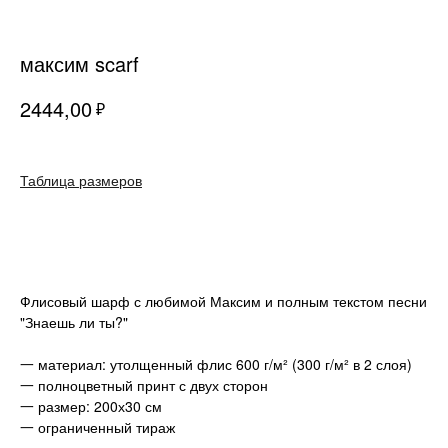
максим scarf
2444,00
₽
Таблица размеров
В корзину
Флисовый шарф с любимой Максим и полным текстом песни
"Знаешь ли ты?"
一 материал: утолщенный флис 600 г/м² (300 г/м² в 2 слоя)
О НАС
ДОСТАВКА И ОПЛАТА
一 полноцветный принт с двух сторон
КОНТАКТЫ
ВОЗВРАТ ТОВАРА
一 размер: 200х30 см
FAQ
ОНЛАЙН ПОДДЕРЖКА
一 ограниченный тираж