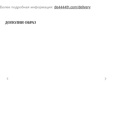
Более подробная информация:
de4444th.com/delivery
ДОПОЛНИ ОБРАЗ
О НАС
ДОСТАВКА И ОПЛАТА
КОНТАКТЫ
ВОЗВРАТ ТОВАРА
FAQ
ОНЛАЙН ПОДДЕРЖКА
TELEGRAM
INSTAGRAM
VK
© 2023 DE4444TH. COPYRIGHTED.
ИП ЧЕРКАССКИЙ МИХАИЛ ЮРЬЕВИЧ
ОФЕРТА
ИНН 246607193203
ПОЛИТИКА КОНФИДЕНЦИАЛЬНОСТИ
ОГРНИП 322246800080920