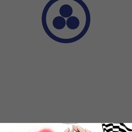
White Vase
₽
₽
35
86