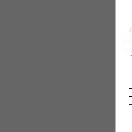
Elton Glasses
₽
218
—
—
—