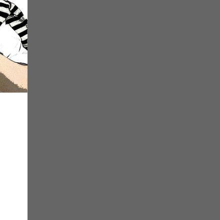
Multi Clock
₽
378