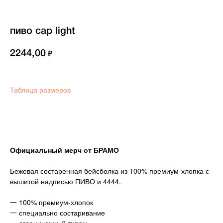
пиво cap light
2244,00
₽
Таблица размеров
В корзину
Официальный мерч от БРАМО
Бежевая состаренная бейсболка из 100% премиум-хлопка с
вышитой надписью ПИВО и 4444.
一 100% премиум-хлопок
О НАС
ДОСТАВКА И ОПЛАТА
一 специально состаривание
КОНТАКТЫ
ВОЗВРАТ ТОВАРА
FAQ
ОНЛАЙН ПОДДЕРЖКА