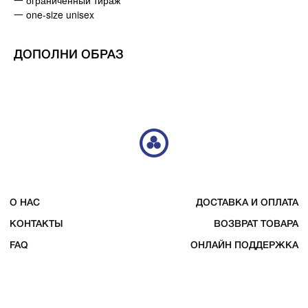
一 ограниченный тираж
一 one-size unisex
TELEGRAM
INSTAGRAM
VK
ДОПОЛНИ ОБРАЗ
© 2023 DE4444TH. COPYRIGHTED.
ИП ЧЕРКАССКИЙ МИХАИЛ ЮРЬЕВИЧ
ОФЕРТА
ИНН 246607193203
ПОЛИТИКА КОНФИДЕНЦИАЛЬНОСТИ
ОГРНИП 322246800080920