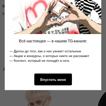
МОЖНО tee
₽
3 244
Всё настоящее — в нашем TG-канале:
— Дропы до того, как о них узнают остальные
— Акции и конкурсы, о которых никто не расскажет
— Контент, который не попадёт в сеть
DRAKEOFFC
17
СТИНТ
ROCKS
Впустить меня