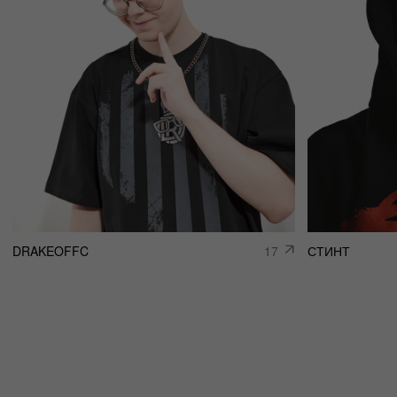
О НАС
ДОСТАВКА И ОПЛАТА
КОНТАКТЫ
ВОЗВРАТ ТОВАРА
FAQ
ОНЛАЙН ПОДДЕРЖКА
TELEGRAM
INSTAGRAM
VK
© 2023 DE4444TH. COPYRIGHTED.
ИП ЧЕРКАССКИЙ МИХАИЛ ЮРЬЕВИЧ
ОФЕРТА
ИНН 246607193203
ПОЛИТИКА КОНФИДЕНЦИАЛЬНОСТИ
ОГРНИП 322246800080920