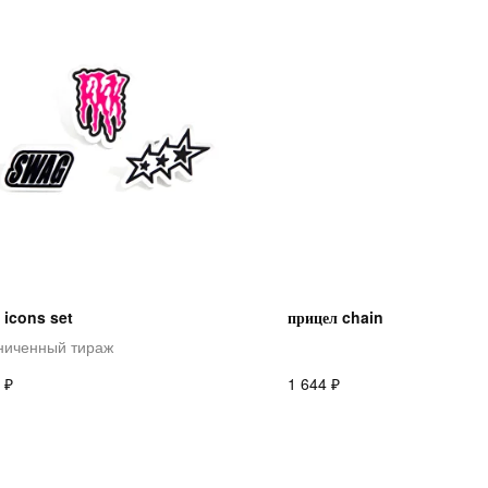
 icons set
прицел chain
ниченный тираж
₽
₽
1 644