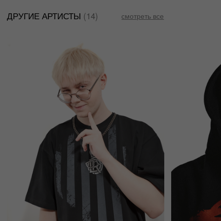
О НАС
ДОСТАВКА И ОПЛАТА
КОНТАКТЫ
ВОЗВРАТ ТОВАРА
FAQ
ОНЛАЙН ПОДДЕРЖКА
TELEGRAM
INSTAGRAM
VK
© 2023 DE4444TH. COPYRIGHTED.
ИП ЧЕРКАССКИЙ МИХАИЛ ЮРЬЕВИЧ
ОФЕРТА
ИНН 246607193203
ПОЛИТИКА КОНФИДЕНЦИАЛЬНОСТИ
ОГРНИП 322246800080920