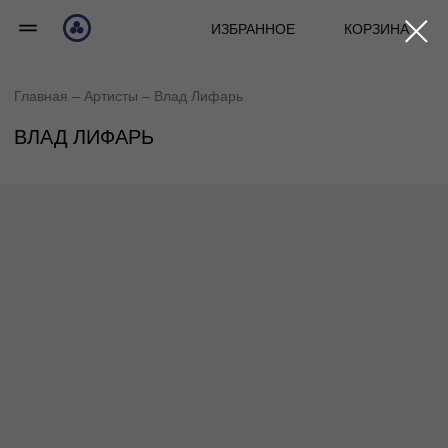
ИЗБРАННОЕ
КОРЗИНА
Главная
– А
ртисты
– Влад Лифарь
ВЛАД ЛИФАРЬ
Я НЕ ЗАПИШУ ФИТ С МЭДКИДОМ