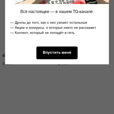
Всё настоящее — в нашем TG-канале:
— Дропы до того, как о них узнают остальные
— Акции и конкурсы, о которых никто не расскажет
— Контент, который не попадёт в сеть
Впустить меня
diamonds tee
CEO tee
₽
₽
3 944
3 444
DRAKEOFFC
17
СТИНТ
ROCKS