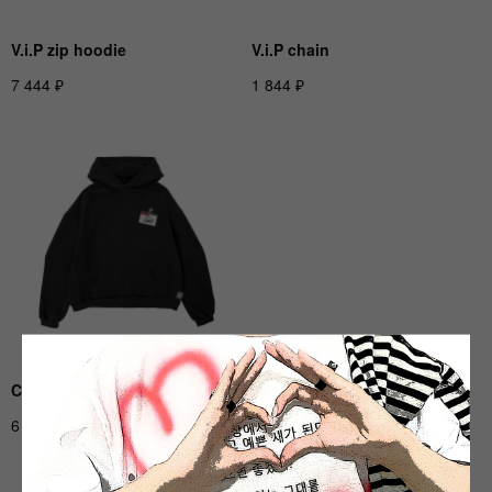
V.i.P zip hoodie
V.i.P chain
₽
₽
7 444
1 844
CEO hoodie
snoopdog longsleeve
₽
₽
6 844
6 444
ДРУГИЕ АРТИСТЫ
(14)
смотреть все