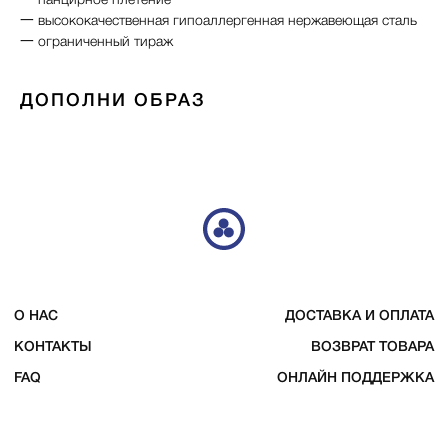
一 панцирное плетение
FAQ
ОНЛАЙН ПОДДЕРЖКА
一 высококачественная гипоаллергенная нержавеющая сталь
一 ограниченный тираж
TELEGRAM
INSTAGRAM
VK
ДОПОЛНИ ОБРАЗ
© 2023 DE4444TH. COPYRIGHTED.
ИП ЧЕРКАССКИЙ МИХАИЛ ЮРЬЕВИЧ
ОФЕРТА
ИНН 246607193203
ПОЛИТИКА КОНФИДЕНЦИАЛЬНОСТИ
ОГРНИП 322246800080920