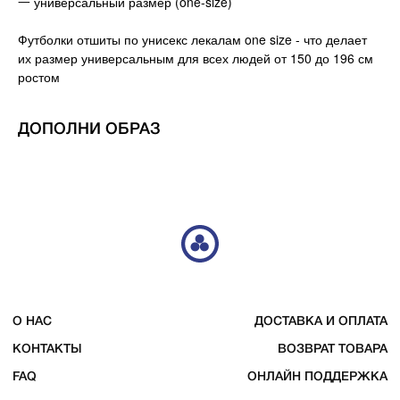
一 универсальный размер (one-size)
О НАС
ДОСТАВКА И ОПЛАТА
КОНТАКТЫ
ВОЗВРАТ ТОВАРА
Футболки отшиты по унисекс лекалам one size - что делает
FAQ
ОНЛАЙН ПОДДЕРЖКА
их размер универсальным для всех людей от 150 до 196 см
ростом
TELEGRAM
INSTAGRAM
VK
ДОПОЛНИ ОБРАЗ
© 2023 DE4444TH. COPYRIGHTED.
ИП ЧЕРКАССКИЙ МИХАИЛ ЮРЬЕВИЧ
ОФЕРТА
ИНН 246607193203
ПОЛИТИКА КОНФИДЕНЦИАЛЬНОСТИ
ОГРНИП 322246800080920