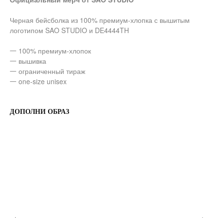
Черная бейсболка из 100% премиум-хлопка с вышитым
логотипом SAO STUDIO и DE4444TH
一 100% премиум-хлопок
一 вышивка
一 ограниченный тираж
一 one-size unisex
ДОПОЛНИ ОБРАЗ
О НАС
ДОСТАВКА И ОПЛАТА
КОНТАКТЫ
ВОЗВРАТ ТОВАРА