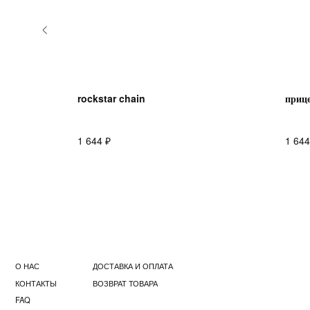
rockstar chain
приц
₽
1 644
1 644
О НАС
ДОСТАВКА И ОПЛАТА
КОНТАКТЫ
ВОЗВРАТ ТОВАРА
FAQ
© 2023 DE4444TH. COPYRIGHTED.