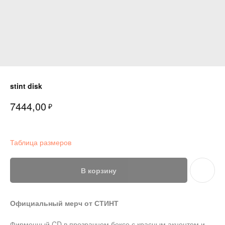
stint disk
7444,00
₽
Таблица размеров
В корзину
Официальный мерч от СТИНТ
Фирменный CD в прозрачном боксе с красным акцентом и