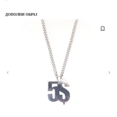
ДОПОЛНИ ОБРАЗ
О НАС
ДОСТАВКА И ОПЛАТА
КОНТАКТЫ
ВОЗВРАТ ТОВАРА
FAQ
ОНЛАЙН ПОДДЕРЖКА
TELEGRAM
INSTAGRAM
VK
© 2023 DE4444TH. COPYRIGHTED.
ИП ЧЕРКАССКИЙ МИХАИЛ ЮРЬЕВИЧ
ОФЕРТА
ИНН 246607193203
ПОЛИТИКА КОНФИДЕНЦИАЛЬНОСТИ
ОГРНИП 322246800080920