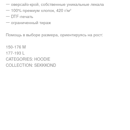
一 оверсайз-крой, собственные уникальные лекала
一 100% премиум хлопок, 420 г/м²
一 DTF-печать
一 ограниченный тираж
Помощь в выборе размера, ориентируясь на рост:
150-176 M
177-193 L
CATEGORIES: HOODIE
COLLECTION: SEKKKOND