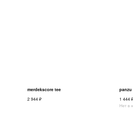
merdekscore tee
panzu
₽
2 944
1 444
Нет в 
О НАС
ДОСТАВКА И ОПЛАТА
КОНТАКТЫ
ВОЗВРАТ ТОВАРА
FAQ