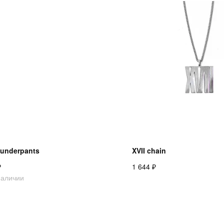
 underpants
XVII chain
₽
₽
1 644
наличии