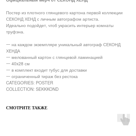
Постер из плотного глянцевого картона первой коллекции
СЕКОНД ХЕНД с личным автографом артиста.
Идеально подойдет, чтоб украсить интерьер комнаты
труфэна.
一 на каждом экземпляре уникальный автограф
СЕКОНД
ХЕНДА
一 мелованный картон с глянцевой ламинацией
一 40x28 см
一 в комплект входит тубус для доставки
一 ограниченный тираж без рестока
CATEGORIES: POSTER
COLLECTION: SEKKKOND
СМОТРИТЕ ТАКЖЕ
О НАС
ДОСТАВКА И ОПЛАТА