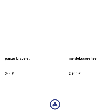
КОНТАКТЫ
ВОЗВРАТ ТОВАРА
FAQ
ОНЛАЙН ПОДДЕРЖКА
TELEGRAM
INSTAGRAM
VK
© 2023 DE4444TH. COPYRIGHTED.
ИП ЧЕРКАССКИЙ МИХАИЛ ЮРЬЕВИЧ
ОФЕРТА
ИНН 246607193203
ПОЛИТИКА КОНФИДЕНЦИАЛЬНОСТИ
ОГРНИП 322246800080920
panzu bracelet
merdekscore tee
₽
₽
344
2 944