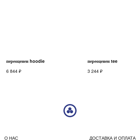
TELEGRAM
INSTAGRAM
VK
© 2023 DE4444TH. COPYRIGHTED.
ИП ЧЕРКАССКИЙ МИХАИЛ ЮРЬЕВИЧ
ОФЕРТА
ИНН 246607193203
ПОЛИТИКА КОНФИДЕНЦИАЛЬНОСТИ
ОГРНИП 322246800080920
переоценен hoodie
переоценен tee
₽
₽
6 844
3 244